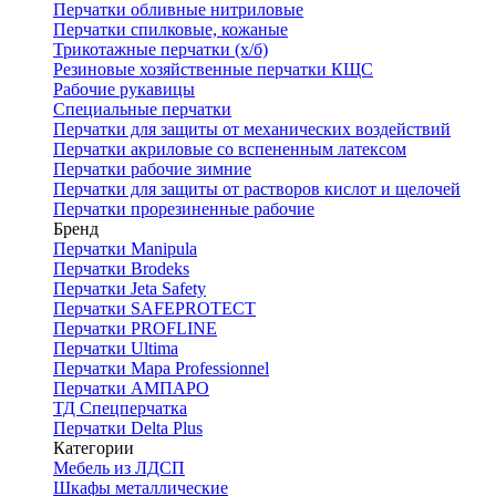
Перчатки обливные нитриловые
Перчатки спилковые, кожаные
Трикотажные перчатки (х/б)
Резиновые хозяйственные перчатки КЩС
Рабочие рукавицы
Специальные перчатки
Перчатки для защиты от механических воздействий
Перчатки акриловые со вспененным латексом
Перчатки рабочие зимние
Перчатки для защиты от растворов кислот и щелочей
Перчатки прорезиненные рабочие
Бренд
Перчатки Manipula
Перчатки Brodeks
Перчатки Jeta Safety
Перчатки SAFEPROTECT
Перчатки PROFLINE
Перчатки Ultima
Перчатки Мара Professionnel
Перчатки АМПАРО
ТД Спецперчатка
Перчатки Delta Plus
Категории
Мебель из ЛДСП
Шкафы металлические