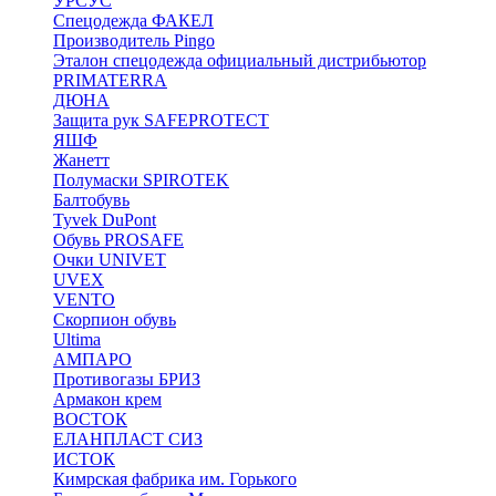
УРСУС
Спецодежда ФАКЕЛ
Производитель Pingo
Эталон спецодежда официальный дистрибьютор
PRIMATERRA
ДЮНА
Защита рук SAFEPROTECT
ЯШФ
Жанетт
Полумаски SPIROTEK
Балтобувь
Tyvek DuPont
Обувь PROSAFE
Очки UNIVET
UVEX
VENTO
Скорпион обувь
Ultima
АМПАРО
Противогазы БРИЗ
Армакон крем
ВОСТОК
ЕЛАНПЛАСТ СИЗ
ИСТОК
Кимрская фабрика им. Горького