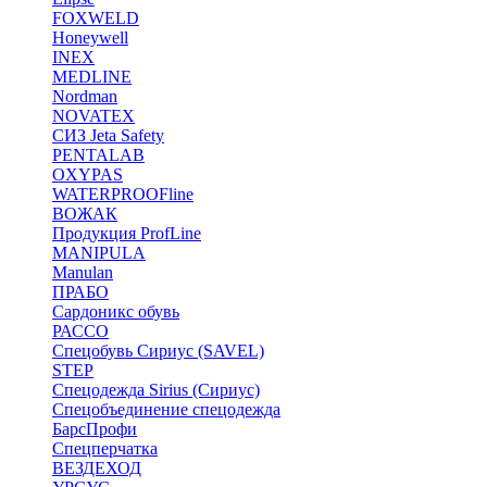
FOXWELD
Honeywell
INEX
MEDLINE
Nordman
NOVATEX
СИЗ Jeta Safety
PENTALAB
OXYPAS
WATERPROOFline
ВОЖАК
Продукция ProfLine
MANIPULA
Manulan
ПРАБО
Сардоникс обувь
РАССО
Спецобувь Сириус (SAVEL)
STEP
Спецодежда Sirius (Сириус)
Спецобъединение спецодежда
БарсПрофи
Спецперчатка
ВЕЗДЕХОД