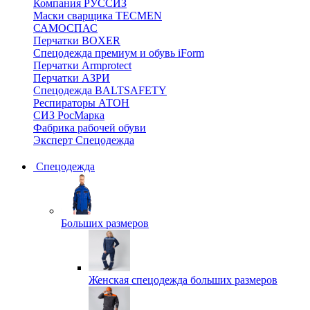
Компания РУССИЗ
Маски сварщика TECMEN
САМОСПАС
Перчатки BOXER
Спецодежда премиум и обувь iForm
Перчатки Armprotect
Перчатки АЗРИ
Спецодежда BALTSAFETY
Респираторы АТОН
СИЗ РосМарка
Фабрика рабочей обуви
Эксперт Спецодежда
Спецодежда
Больших размеров
Женская спецодежда больших размеров