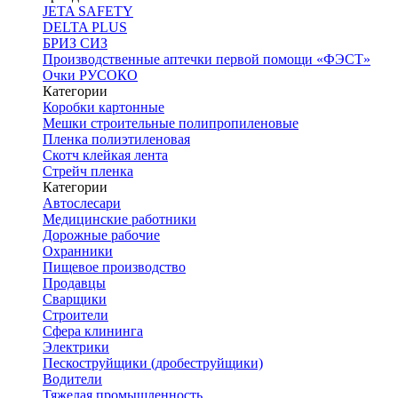
JETA SAFETY
DELTA PLUS
БРИЗ СИЗ
Производственные аптечки первой помощи «ФЭСТ»
Очки РУСОКО
Категории
Коробки картонные
Мешки строительные полипропиленовые
Пленка полиэтиленовая
Скотч клейкая лента
Стрейч пленка
Категории
Автослесари
Медицинские работники
Дорожные рабочие
Охранники
Пищевое производство
Продавцы
Сварщики
Строители
Сфера клининга
Электрики
Пескоструйщики (дробеструйщики)
Водители
Тяжелая промышленность