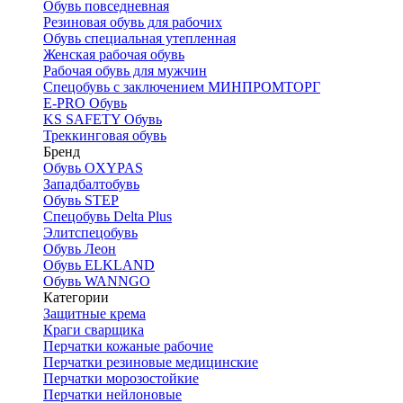
Обувь повседневная
Резиновая обувь для рабочих
Обувь специальная утепленная
Женская рабочая обувь
Рабочая обувь для мужчин
Спецобувь с заключением МИНПРОМТОРГ
E-PRO Обувь
KS SAFETY Обувь
Треккинговая обувь
Бренд
Обувь OXYPAS
Западбалтобувь
Обувь STEP
Спецобувь Delta Plus
Элитспецобувь
Обувь Леон
Обувь ELKLAND
Обувь WANNGO
Категории
Защитные крема
Краги сварщика
Перчатки кожаные рабочие
Перчатки резиновые медицинские
Перчатки морозостойкие
Перчатки нейлоновые