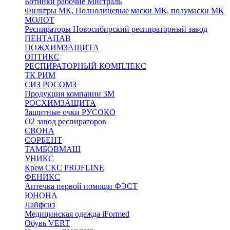
Ботинки рабочие Мистраль
Фильтры МК, Полнолицевые маски МК, полумаски МК
МОЛОТ
Респираторы Новосибирский респираторный завод
ПЕНТАПАВ
ПОЖХИМЗАЩИТА
ОПТИКС
РЕСПИРАТОРНЫЙ КОМПЛЕКС
ТК РИМ
СИЗ РОСОМЗ
Продукция компании 3M
РОСХИМЗАЩИТА
Защитные очки РУСОКО
О2 завод респираторов
СВОНА
СОРБЕНТ
ТАМБОВМАШ
УНИКС
Крем СКС PROFLINE
ФЕНИКС
Аптечка первой помощи ФЭСТ
ЮНОНА
Лайфсиз
Медицинская одежда iFormed
Обувь VERT