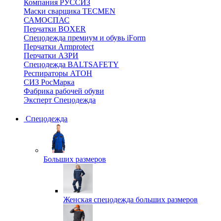
Компания РУССИЗ
Маски сварщика TECMEN
САМОСПАС
Перчатки BOXER
Спецодежда премиум и обувь iForm
Перчатки Armprotect
Перчатки АЗРИ
Спецодежда BALTSAFETY
Респираторы АТОН
СИЗ РосМарка
Фабрика рабочей обуви
Эксперт Спецодежда
Спецодежда
Больших размеров
Женская спецодежда больших размеров