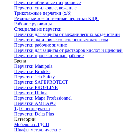
Перчатки обливные нитриловые
Перчатки спилковые, кожаные
Трикотажные перчатки (х/б)
Резиновые хозяйственные перчатки КЩС
Рабочие рукавицы
Специальные перчатки
Перчатки для защиты от механических воздействий
Перчатки акриловые со вспененным латексом
Перчатки рабочие зимние
Перчатки для защиты от растворов кислот и щелочей
Перчатки прорезиненные рабочие
Бренд
Перчатки Manipula
Перчатки Brodeks
Перчатки Jeta Safety
Перчатки SAFEPROTECT
Перчатки PROFLINE
Перчатки Ultima
Перчатки Мара Professionnel
Перчатки АМПАРО
ТД Спецперчатка
Перчатки Delta Plus
Категории
Мебель из ЛДСП
Шкафы металлические