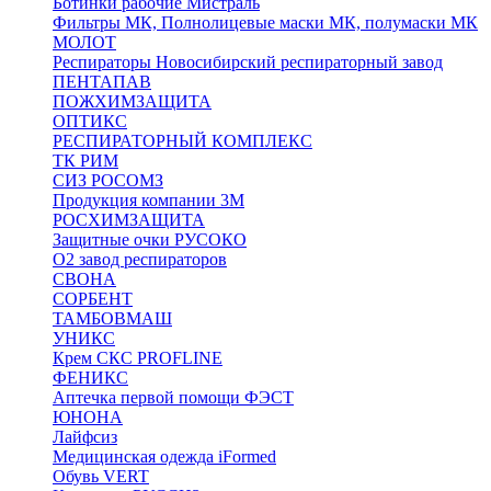
Ботинки рабочие Мистраль
Фильтры МК, Полнолицевые маски МК, полумаски МК
МОЛОТ
Респираторы Новосибирский респираторный завод
ПЕНТАПАВ
ПОЖХИМЗАЩИТА
ОПТИКС
РЕСПИРАТОРНЫЙ КОМПЛЕКС
ТК РИМ
СИЗ РОСОМЗ
Продукция компании 3M
РОСХИМЗАЩИТА
Защитные очки РУСОКО
О2 завод респираторов
СВОНА
СОРБЕНТ
ТАМБОВМАШ
УНИКС
Крем СКС PROFLINE
ФЕНИКС
Аптечка первой помощи ФЭСТ
ЮНОНА
Лайфсиз
Медицинская одежда iFormed
Обувь VERT