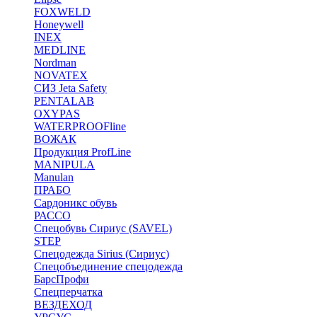
FOXWELD
Honeywell
INEX
MEDLINE
Nordman
NOVATEX
СИЗ Jeta Safety
PENTALAB
OXYPAS
WATERPROOFline
ВОЖАК
Продукция ProfLine
MANIPULA
Manulan
ПРАБО
Сардоникс обувь
РАССО
Спецобувь Сириус (SAVEL)
STEP
Спецодежда Sirius (Сириус)
Спецобъединение спецодежда
БарсПрофи
Спецперчатка
ВЕЗДЕХОД