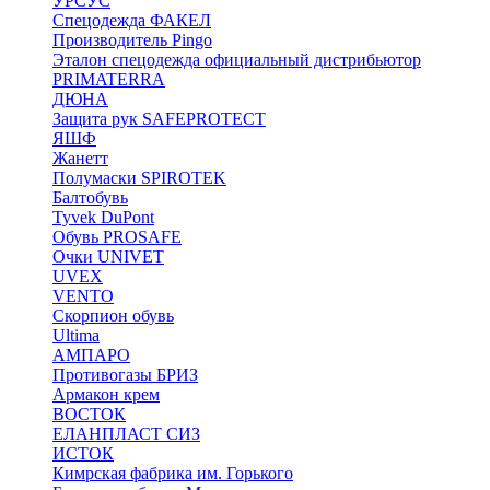
УРСУС
Спецодежда ФАКЕЛ
Производитель Pingo
Эталон спецодежда официальный дистрибьютор
PRIMATERRA
ДЮНА
Защита рук SAFEPROTECT
ЯШФ
Жанетт
Полумаски SPIROTEK
Балтобувь
Tyvek DuPont
Обувь PROSAFE
Очки UNIVET
UVEX
VENTO
Скорпион обувь
Ultima
АМПАРО
Противогазы БРИЗ
Армакон крем
ВОСТОК
ЕЛАНПЛАСТ СИЗ
ИСТОК
Кимрская фабрика им. Горького