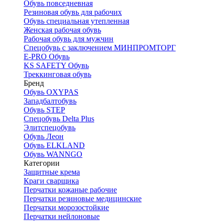
Обувь повседневная
Резиновая обувь для рабочих
Обувь специальная утепленная
Женская рабочая обувь
Рабочая обувь для мужчин
Спецобувь с заключением МИНПРОМТОРГ
E-PRO Обувь
KS SAFETY Обувь
Треккинговая обувь
Бренд
Обувь OXYPAS
Западбалтобувь
Обувь STEP
Спецобувь Delta Plus
Элитспецобувь
Обувь Леон
Обувь ELKLAND
Обувь WANNGO
Категории
Защитные крема
Краги сварщика
Перчатки кожаные рабочие
Перчатки резиновые медицинские
Перчатки морозостойкие
Перчатки нейлоновые