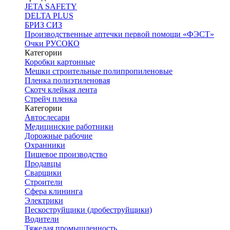
JETA SAFETY
DELTA PLUS
БРИЗ СИЗ
Производственные аптечки первой помощи «ФЭСТ»
Очки РУСОКО
Категории
Коробки картонные
Мешки строительные полипропиленовые
Пленка полиэтиленовая
Скотч клейкая лента
Стрейч пленка
Категории
Автослесари
Медицинские работники
Дорожные рабочие
Охранники
Пищевое производство
Продавцы
Сварщики
Строители
Сфера клининга
Электрики
Пескоструйщики (дробеструйщики)
Водители
Тяжелая промышленность