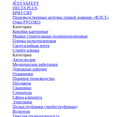
JETA SAFETY
DELTA PLUS
БРИЗ СИЗ
Производственные аптечки первой помощи «ФЭСТ»
Очки РУСОКО
Категории
Коробки картонные
Мешки строительные полипропиленовые
Пленка полиэтиленовая
Скотч клейкая лента
Стрейч пленка
Категории
Автослесари
Медицинские работники
Дорожные рабочие
Охранники
Пищевое производство
Продавцы
Сварщики
Строители
Сфера клининга
Электрики
Пескоструйщики (дробеструйщики)
Водители
Тяжелая промышленность