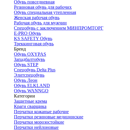
Обувь повседневная
Резиновая обувь для рабочих
Обувь специальная утепленная
Женская рабочая обувь
Рабочая обувь для мужчин
Спецобувь с заключением МИНПРОМТОРГ
E-PRO Обувь
KS SAFETY Обувь
Треккинговая обувь
Бренд
Обувь OXYPAS
Западбалтобувь
Обувь STEP
Спецобувь Delta Plus
Элитспецобувь
Обувь Леон
Обувь ELKLAND
Обувь WANNGO
Категории
Защитные крема
Краги сварщика
Перчатки кожаные рабочие
Перчатки резиновые медицинские
Перчатки морозостойкие
Перчатки нейлоновые