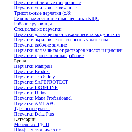
Перчатки обливные нитриловые
Перчатки спилковые, кожаные
Трикотажные перчатки (х/б)
Резиновые хозяйственные перчатки КЩС
Рабочие рукавицы
Специальные перчатки
Перчатки для защиты от механических воздействий
Перчатки акриловые со вспененным латексом
Перчатки рабочие зимние
Перчатки для защиты от растворов кислот и щелочей
Перчатки прорезиненные рабочие
Бренд
Перчатки Manipula
Перчатки Brodeks
Перчатки Jeta Safety
Перчатки SAFEPROTECT
Перчатки PROFLINE
Перчатки Ultima
Перчатки Мара Professionnel
Перчатки АМПАРО
ТД Спецперчатка
Перчатки Delta Plus
Категории
Мебель из ЛДСП
Шкафы металлические