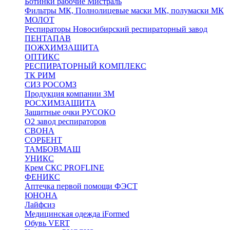
Ботинки рабочие Мистраль
Фильтры МК, Полнолицевые маски МК, полумаски МК
МОЛОТ
Респираторы Новосибирский респираторный завод
ПЕНТАПАВ
ПОЖХИМЗАЩИТА
ОПТИКС
РЕСПИРАТОРНЫЙ КОМПЛЕКС
ТК РИМ
СИЗ РОСОМЗ
Продукция компании 3M
РОСХИМЗАЩИТА
Защитные очки РУСОКО
О2 завод респираторов
СВОНА
СОРБЕНТ
ТАМБОВМАШ
УНИКС
Крем СКС PROFLINE
ФЕНИКС
Аптечка первой помощи ФЭСТ
ЮНОНА
Лайфсиз
Медицинская одежда iFormed
Обувь VERT