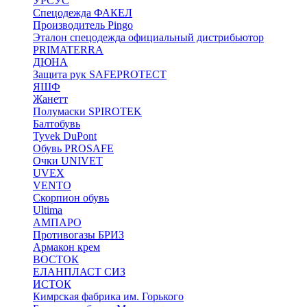
УРСУС
Спецодежда ФАКЕЛ
Производитель Pingo
Эталон спецодежда официальный дистрибьютор
PRIMATERRA
ДЮНА
Защита рук SAFEPROTECT
ЯШФ
Жанетт
Полумаски SPIROTEK
Балтобувь
Tyvek DuPont
Обувь PROSAFE
Очки UNIVET
UVEX
VENTO
Скорпион обувь
Ultima
АМПАРО
Противогазы БРИЗ
Армакон крем
ВОСТОК
ЕЛАНПЛАСТ СИЗ
ИСТОК
Кимрская фабрика им. Горького