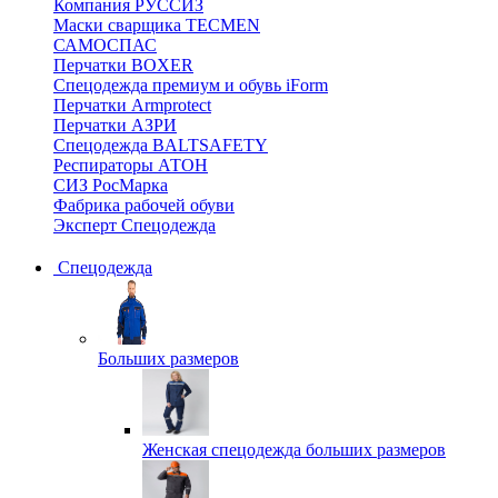
Компания РУССИЗ
Маски сварщика TECMEN
САМОСПАС
Перчатки BOXER
Спецодежда премиум и обувь iForm
Перчатки Armprotect
Перчатки АЗРИ
Спецодежда BALTSAFETY
Респираторы АТОН
СИЗ РосМарка
Фабрика рабочей обуви
Эксперт Спецодежда
Спецодежда
Больших размеров
Женская спецодежда больших размеров