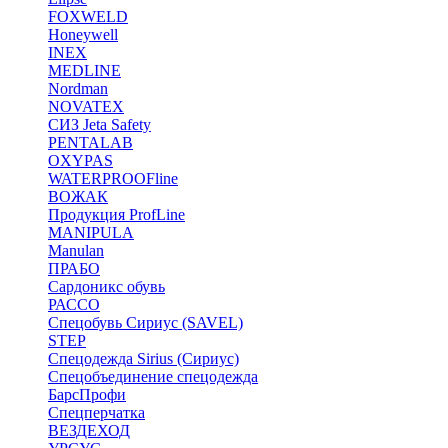
FOXWELD
Honeywell
INEX
MEDLINE
Nordman
NOVATEX
СИЗ Jeta Safety
PENTALAB
OXYPAS
WATERPROOFline
ВОЖАК
Продукция ProfLine
MANIPULA
Manulan
ПРАБО
Сардоникс обувь
РАССО
Спецобувь Сириус (SAVEL)
STEP
Спецодежда Sirius (Сириус)
Спецобъединение спецодежда
БарсПрофи
Спецперчатка
ВЕЗДЕХОД