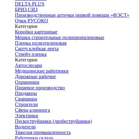
DELTA PLUS
БРИЗ СИЗ
Производственные аптечки первой помощи «ФЭСТ»
Очки РУСОКО
Категории
Коробки картонные
Мешки строительные полипропиленовые
Пленка полиэтиленовая
Скотч клейкая лента
Стрейч пленка
Категории
Автослесари
Медицинские работники
Дорожные рабочие
Охранники
Пищевое производство
Продавцы
Сварщики
Строители
Сфера клининга
Электрики
Пескоструйщики (дробеструйщики)
Водители
Тяжелая промышленность
Работники склада