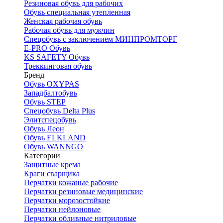
Резиновая обувь для рабочих
Обувь специальная утепленная
Женская рабочая обувь
Рабочая обувь для мужчин
Спецобувь с заключением МИНПРОМТОРГ
E-PRO Обувь
KS SAFETY Обувь
Треккинговая обувь
Бренд
Обувь OXYPAS
Западбалтобувь
Обувь STEP
Спецобувь Delta Plus
Элитспецобувь
Обувь Леон
Обувь ELKLAND
Обувь WANNGO
Категории
Защитные крема
Краги сварщика
Перчатки кожаные рабочие
Перчатки резиновые медицинские
Перчатки морозостойкие
Перчатки нейлоновые
Перчатки обливные нитриловые