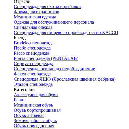
Отрасли
Спецодежда для охоты и рыбалки
Форма для охранников
Медицинская одежда
Одежда для обслуживающего персонала
Сигнальная одежда
Спецодежда для пищевого производства по ХАССП
Бренд
Brodeks спецодежда
Прабо спецодежда
Рассо спецодежда
Ронта спецодежда (PENTALAB)
Сириус спецодежда
Спецодежда юго запад спецобъединение
Факел спецодежда
Спецодежда ЯШФ (Ярославская швейная фабрика)
Эталон спецодежда
Категории
Аксессуары для обуви
Берцы
Медицинская обувь
Обувь бортопрошивная
Обувь литьевая
Зимняя рабочая обувь
Обувь повседневная