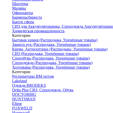
Шахтеры
Маляры
Официанты
Бармены/бариста
Бьюти сфера
СИЗ для Аккумуляторщика, Спецодежда Аккумуляторщи
Химическая промышленность
Категории
Бытовая химия (Распродажа, Уценённые товары)
Защита рук (Распродажа, Уценённые товары)
Крема, Антисептики (Распродажа, Уценённые товары)
СИЗ (Распродажа, Уценённые товары)
Спецобувь (Распродажа, Уценённые товары)
Спецодежда (Распродажа, Уценённые товары)
Хозтовары (Распродажа, Уценённые товары)
Категории
Респираторы ВМ оптом
Lakeland
Одежда BRODEKS
Delta Plus СИЗ, Спецодежда, Обувь
DOCTORBIG
HUNTSMAN
Elipse
FOXWELD
Honeywell