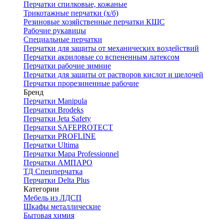
Перчатки спилковые, кожаные
Трикотажные перчатки (х/б)
Резиновые хозяйственные перчатки КЩС
Рабочие рукавицы
Специальные перчатки
Перчатки для защиты от механических воздействий
Перчатки акриловые со вспененным латексом
Перчатки рабочие зимние
Перчатки для защиты от растворов кислот и щелочей
Перчатки прорезиненные рабочие
Бренд
Перчатки Manipula
Перчатки Brodeks
Перчатки Jeta Safety
Перчатки SAFEPROTECT
Перчатки PROFLINE
Перчатки Ultima
Перчатки Мара Professionnel
Перчатки АМПАРО
ТД Спецперчатка
Перчатки Delta Plus
Категории
Мебель из ЛДСП
Шкафы металлические
Бытовая химия