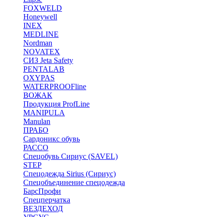
FOXWELD
Honeywell
INEX
MEDLINE
Nordman
NOVATEX
СИЗ Jeta Safety
PENTALAB
OXYPAS
WATERPROOFline
ВОЖАК
Продукция ProfLine
MANIPULA
Manulan
ПРАБО
Сардоникс обувь
РАССО
Спецобувь Сириус (SAVEL)
STEP
Спецодежда Sirius (Сириус)
Спецобъединение спецодежда
БарсПрофи
Спецперчатка
ВЕЗДЕХОД