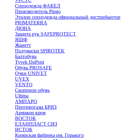
УРСУС
Спецодежда ФАКЕЛ
Производитель Pingo
Эталон спецодежда официальный дистрибьютор
PRIMATERRA
ДЮНА
Защита рук SAFEPROTECT
ЯШФ
Жанетт
Полумаски SPIROTEK
Балтобувь
Tyvek DuPont
Обувь PROSAFE
Очки UNIVET
UVEX
VENTO
Скорпион обувь
Ultima
АМПАРО
Противогазы БРИЗ
Армакон крем
ВОСТОК
ЕЛАНПЛАСТ СИЗ
ИСТОК
Кимрская фабрика им. Горького