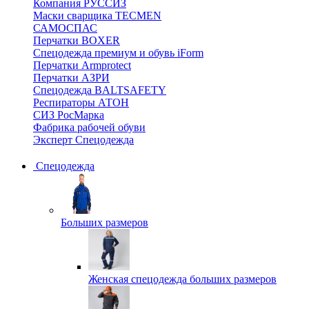
Компания РУССИЗ
Маски сварщика TECMEN
САМОСПАС
Перчатки BOXER
Спецодежда премиум и обувь iForm
Перчатки Armprotect
Перчатки АЗРИ
Спецодежда BALTSAFETY
Респираторы АТОН
СИЗ РосМарка
Фабрика рабочей обуви
Эксперт Спецодежда
Спецодежда
Больших размеров
Женская спецодежда больших размеров