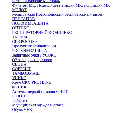
Ботинки рабочие Мистраль
Фильтры МК, Полнолицевые маски МК, полумаски МК
МОЛОТ
Респираторы Новосибирский респираторный завод
ПЕНТАПАВ
ПОЖХИМЗАЩИТА
ОПТИКС
РЕСПИРАТОРНЫЙ КОМПЛЕКС
ТК РИМ
СИЗ РОСОМЗ
Продукция компании 3M
РОСХИМЗАЩИТА
Защитные очки РУСОКО
О2 завод респираторов
СВОНА
СОРБЕНТ
ТАМБОВМАШ
УНИКС
Крем СКС PROFLINE
ФЕНИКС
Аптечка первой помощи ФЭСТ
ЮНОНА
Лайфсиз
Медицинская одежда iFormed
Обувь VERT