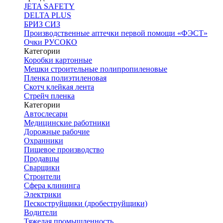
JETA SAFETY
DELTA PLUS
БРИЗ СИЗ
Производственные аптечки первой помощи «ФЭСТ»
Очки РУСОКО
Категории
Коробки картонные
Мешки строительные полипропиленовые
Пленка полиэтиленовая
Скотч клейкая лента
Стрейч пленка
Категории
Автослесари
Медицинские работники
Дорожные рабочие
Охранники
Пищевое производство
Продавцы
Сварщики
Строители
Сфера клининга
Электрики
Пескоструйщики (дробеструйщики)
Водители
Тяжелая промышленность