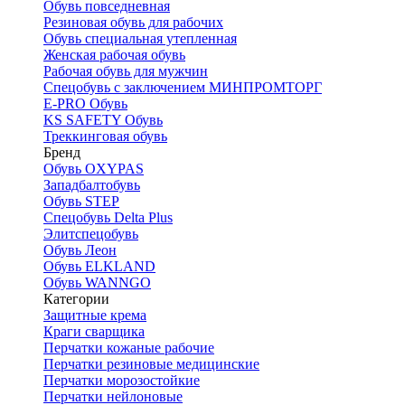
Обувь повседневная
Резиновая обувь для рабочих
Обувь специальная утепленная
Женская рабочая обувь
Рабочая обувь для мужчин
Спецобувь с заключением МИНПРОМТОРГ
E-PRO Обувь
KS SAFETY Обувь
Треккинговая обувь
Бренд
Обувь OXYPAS
Западбалтобувь
Обувь STEP
Спецобувь Delta Plus
Элитспецобувь
Обувь Леон
Обувь ELKLAND
Обувь WANNGO
Категории
Защитные крема
Краги сварщика
Перчатки кожаные рабочие
Перчатки резиновые медицинские
Перчатки морозостойкие
Перчатки нейлоновые