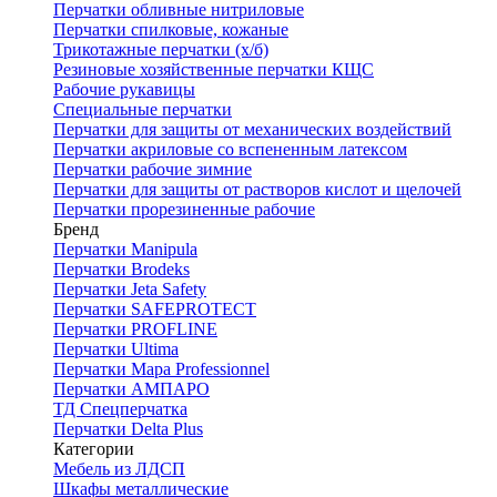
Перчатки обливные нитриловые
Перчатки спилковые, кожаные
Трикотажные перчатки (х/б)
Резиновые хозяйственные перчатки КЩС
Рабочие рукавицы
Специальные перчатки
Перчатки для защиты от механических воздействий
Перчатки акриловые со вспененным латексом
Перчатки рабочие зимние
Перчатки для защиты от растворов кислот и щелочей
Перчатки прорезиненные рабочие
Бренд
Перчатки Manipula
Перчатки Brodeks
Перчатки Jeta Safety
Перчатки SAFEPROTECT
Перчатки PROFLINE
Перчатки Ultima
Перчатки Мара Professionnel
Перчатки АМПАРО
ТД Спецперчатка
Перчатки Delta Plus
Категории
Мебель из ЛДСП
Шкафы металлические